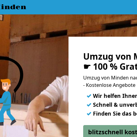
inden
Umzug von M
☛ 100 % Gra
Umzug von Minden nac
- Kostenlose Angebote
✓
Wir helfen Ihne
✓
Schnell & unverb
✓
Finden Sie das 
blitzschnell ko