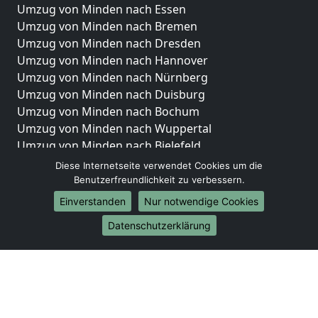
Umzug von Minden nach Essen
Umzug von Minden nach Bremen
Umzug von Minden nach Dresden
Umzug von Minden nach Hannover
Umzug von Minden nach Nürnberg
Umzug von Minden nach Duisburg
Umzug von Minden nach Bochum
Umzug von Minden nach Wuppertal
Umzug von Minden nach Bielefeld
Umzug von Minden nach Bonn
Diese Internetseite verwendet Cookies um die
Umzug von Minden nach Münster
Benutzerfreundlichkeit zu verbessern.
Einverstanden
Nur notwendige Cookies
Internationale-Umzüge
Datenschutzerklärung
Umzug von Minden nach Brasilien
Umzug von Minden nach Brunei Darussalam
Umzug von Minden nach Burkina Faso
Umzug von Minden nach Burundi
Umzug von Minden nach Chile
Umzug von Minden nach China