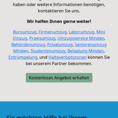
haben oder weitere Informationen benötigen,
kontaktieren Sie uns
.
Wir helfen Ihnen gerne weiter!
Büroumzug
,
Firmenumzug
,
Laborumzug
,
Mini
Umzug
,
Praxisumzug
,
Umzugsservice Minden
,
Behördenumzug
,
Privatumzug
,
Seniorenumzug
Minden
,
Studentenumzug
,
Beiladung
Minden
,
Entrümpelung
, und
Halteverbotszonen
können Sie
bei unserem Partner bekommen.
Kostenloses Angebot erhalten
Sie möchten Hilfe bei Ihrem