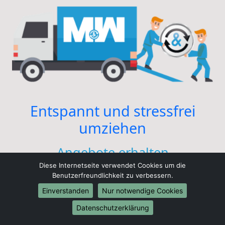
Entspannt und stressfrei
umziehen
Angebote erhalten
Diese Internetseite verwendet Cookies um die
Benutzerfreundlichkeit zu verbessern.
Kostenlose Angebote erhalten
Einverstanden
Nur notwendige Cookies
Datenschutzerklärung