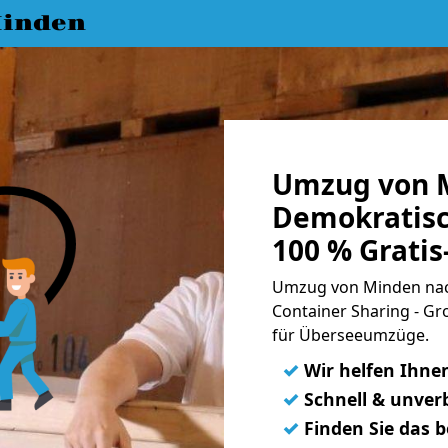
inden
Umzug von 
Demokratisc
100 % Grati
Umzug von Minden nac
Container Sharing - Gr
für Überseeumzüge.
✓
Wir helfen Ihne
✓
Schnell & unverb
✓
Finden Sie das 