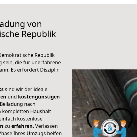
iladung von
sche Republik
 Demokratische Republik
sein, die für unerfahrene
nn. Es erfordert Disziplin
ks
sind wir der ideale
ien
und
kostengünstigen
 Beiladung nach
 kompletten Haushalt
einfach kostenlose
en
zu
erfahren
. Verlassen
r Phase Ihres Umzugs helfen