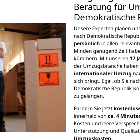
Beratung für U
Demokratische 
Unsere Experten planen und 
nach Demokratische Republ
persönlich
in allen relevant
Minden genügend Zeit haben
kümmern. Mit unseren
17 
der Umzugsbranche haben w
internationaler Umzug
nac
sich bringt. Egal, ob Sie n
Demokratische Republik Kon
zu gelangen.
Fordern Sie jetzt
kostenlos
innerhalb von
ca. 4 Minute
Kosten und leere Versprech
Unterstützung und Qualität
Umzugskosten.