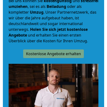
Bei uns können Sie
kostengünstig
und
stressfrei
umziehen
, sei es als
Beiladung
oder als
kompletter
Umzug
. Unser Partnernetzwerk, das
wir über die Jahre aufgebaut haben, ist
deutschlandweit und sogar international
unterwegs.
Holen Sie sich jetzt kostenlose
Angebote
und erhalten Sie einen ersten
Überblick über die Kosten für Ihren Umzug.
Kostenlose Angebote erhalten