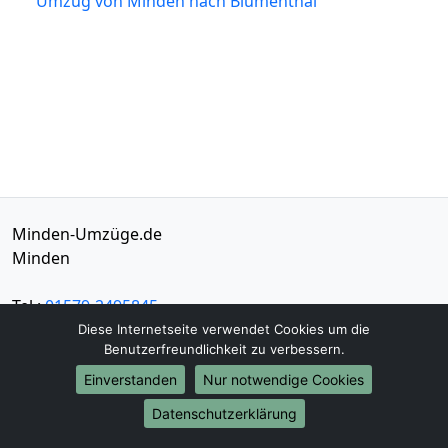
Umzug von Minden nach Blumenthal
Minden-Umzüge.de
Minden
Tel.:
01579-2495845
E-Mail:
info@minden-umzuege.de
Diese Internetseite verwendet Cookies um die
Benutzerfreundlichkeit zu verbessern.
Öffnungszeiten:
Mo - Sa: 08:30 - 18:00 Uhr
Einverstanden
Nur notwendige Cookies
Datenschutzerklärung
Impressum
Datenschutz