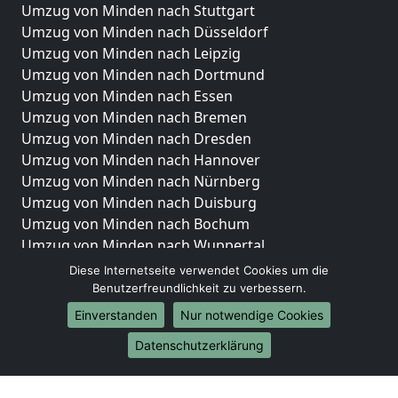
Umzug von Minden nach Stuttgart
Umzug von Minden nach Düsseldorf
Umzug von Minden nach Leipzig
Umzug von Minden nach Dortmund
Umzug von Minden nach Essen
Umzug von Minden nach Bremen
Umzug von Minden nach Dresden
Umzug von Minden nach Hannover
Umzug von Minden nach Nürnberg
Umzug von Minden nach Duisburg
Umzug von Minden nach Bochum
Umzug von Minden nach Wuppertal
Umzug von Minden nach Bielefeld
Diese Internetseite verwendet Cookies um die
Umzug von Minden nach Bonn
Benutzerfreundlichkeit zu verbessern.
Umzug von Minden nach Münster
Einverstanden
Nur notwendige Cookies
Internationale-Umzüge
Datenschutzerklärung
Umzug von Minden nach Brasilien
Umzug von Minden nach Brunei Darussalam