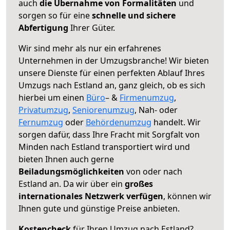
auch
die Übernahme von Formalitäten
und
sorgen so für eine
schnelle und sichere
Abfertigung
Ihrer Güter.
Wir sind mehr als nur ein erfahrenes
Unternehmen in der Umzugsbranche! Wir bieten
unsere Dienste für einen perfekten Ablauf Ihres
Umzugs nach Estland an, ganz gleich, ob es sich
hierbei um einen
Büro
– &
Firmenumzug
,
Privatumzug
,
Seniorenumzug
, Nah- oder
Fernumzug
oder
Behördenumzug
handelt. Wir
sorgen dafür, dass Ihre Fracht mit Sorgfalt von
Minden nach Estland transportiert wird und
bieten Ihnen auch gerne
Beiladungsmöglichkeiten
von oder nach
Estland an. Da wir über ein
großes
internationales Netzwerk verfügen
, können wir
Ihnen gute und günstige Preise anbieten.
Kostencheck
für Ihren Umzug nach Estland?