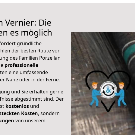
 Vernier: Die
n es möglich
fordert gründliche
hlen der besten Route von
ung des Familien Porzellan
ine
professionelle
eten eine umfassende
er Nähe oder in der Ferne.
gung und Sie erhalten gerne
rfnisse abgestimmt sind. Der
ist
kostenlos
und
steckten Kosten
, sondern
tungen
von unserem