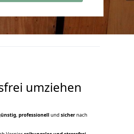
frei umziehen
günstig
,
professionell
und
sicher
nach