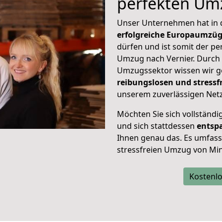
perfekten Um
Unser Unternehmen hat in
erfolgreiche Europaumzü
dürfen und ist somit der pe
Umzug nach Vernier. Durch
Umzugssektor wissen wir g
reibungslosen und stress
unserem zuverlässigen Netz
Möchten Sie sich vollständ
und sich stattdessen
entsp
Ihnen genau das. Es umfasst 
stressfreien Umzug von Min
Kostenlo