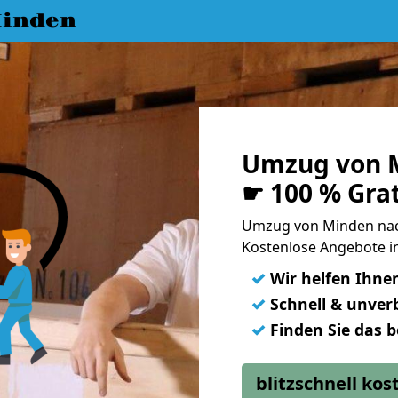
inden
Umzug von M
☛ 100 % Gra
Umzug von Minden nac
Kostenlose Angebote in
✓
Wir helfen Ihne
✓
Schnell & unverb
✓
Finden Sie das 
blitzschnell ko