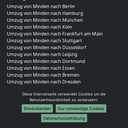
Umzug von Minden nach Berlin
Umzug von Minden nach Hamburg
Umzug von Minden nach München
Umzug von Minden nach Köln
Umzug von Minden nach Frankfurt am Main
Umzug von Minden nach Stuttgart
Umzug von Minden nach Düsseldorf
Umzug von Minden nach Leipzig
Umzug von Minden nach Dortmund
Umzug von Minden nach Essen
Umzug von Minden nach Bremen
Umzug von Minden nach Dresden
Umzug von Minden nach Hannover
Diese Internetseite verwendet Cookies um die
Umzug von Minden nach Nürnberg
Benutzerfreundlichkeit zu verbessern.
Umzug von Minden nach Duisburg
Einverstanden
Nur notwendige Cookies
Umzug von Minden nach Bochum
Umzug von Minden nach Wuppertal
Datenschutzerklärung
Umzug von Minden nach Bielefeld