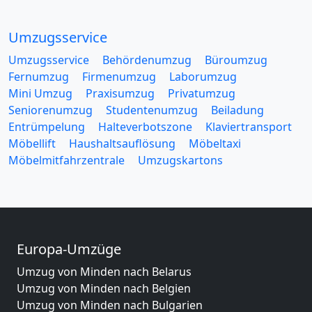
Umzugsservice
Umzugsservice
Behördenumzug
Büroumzug
Fernumzug
Firmenumzug
Laborumzug
Mini Umzug
Praxisumzug
Privatumzug
Seniorenumzug
Studentenumzug
Beiladung
Entrümpelung
Halteverbotszone
Klaviertransport
Möbellift
Haushaltsauflösung
Möbeltaxi
Möbelmitfahrzentrale
Umzugskartons
Europa-Umzüge
Umzug von Minden nach Belarus
Umzug von Minden nach Belgien
Umzug von Minden nach Bulgarien