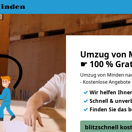
inden
Umzug von 
☛ 100 % Gra
Umzug von Minden na
- Kostenlose Angebote
✓
Wir helfen Ihne
✓
Schnell & unverb
✓
Finden Sie das 
blitzschnell ko