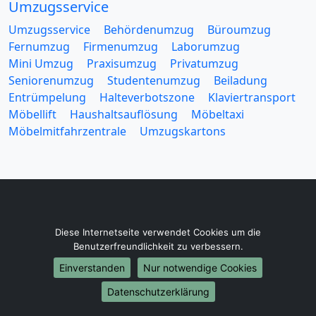
Umzugsservice
Umzugsservice
Behördenumzug
Büroumzug
Fernumzug
Firmenumzug
Laborumzug
Mini Umzug
Praxisumzug
Privatumzug
Seniorenumzug
Studentenumzug
Beiladung
Entrümpelung
Halteverbotszone
Klaviertransport
Möbellift
Haushaltsauflösung
Möbeltaxi
Möbelmitfahrzentrale
Umzugskartons
Europa-Umzüge
Diese Internetseite verwendet Cookies um die
Umzug von Minden nach Belarus
Benutzerfreundlichkeit zu verbessern.
Umzug von Minden nach Belgien
Einverstanden
Nur notwendige Cookies
Umzug von Minden nach Bulgarien
Datenschutzerklärung
Umzug von Minden nach Dänemark
Umzug von Minden nach England