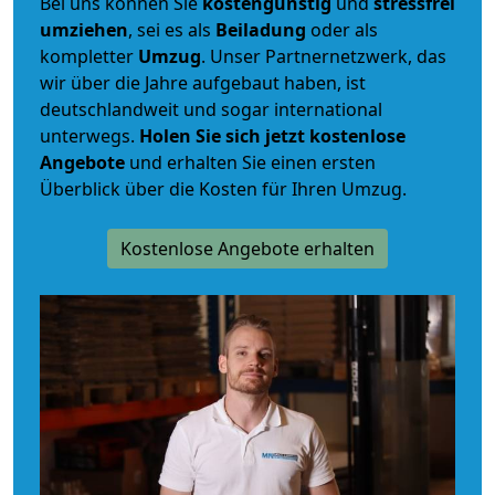
Bei uns können Sie
kostengünstig
und
stressfrei
umziehen
, sei es als
Beiladung
oder als
kompletter
Umzug
. Unser Partnernetzwerk, das
wir über die Jahre aufgebaut haben, ist
deutschlandweit und sogar international
unterwegs.
Holen Sie sich jetzt kostenlose
Angebote
und erhalten Sie einen ersten
Überblick über die Kosten für Ihren Umzug.
Kostenlose Angebote erhalten