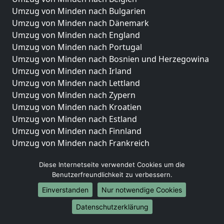
Umzug von Minden nach Bulgarien
Umzug von Minden nach Dänemark
Umzug von Minden nach England
Umzug von Minden nach Portugal
Umzug von Minden nach Bosnien und Herzegowina
Umzug von Minden nach Irland
Umzug von Minden nach Lettland
Umzug von Minden nach Zypern
Umzug von Minden nach Kroatien
Umzug von Minden nach Estland
Umzug von Minden nach Finnland
Umzug von Minden nach Frankreich
Umzug von Minden nach Griechenland
Diese Internetseite verwendet Cookies um die
Umzug von Minden nach Italien
Benutzerfreundlichkeit zu verbessern.
Umzug von Minden nach Liechtenstein
Einverstanden
Nur notwendige Cookies
Umzug von Minden nach Luxemburg
Umzug von Minden nach Niederlande
Datenschutzerklärung
Umzug von Minden nach Norwegen