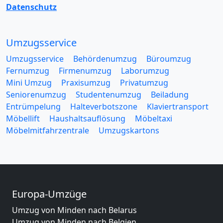
Datenschutz
Umzugsservice
Umzugsservice
Behördenumzug
Büroumzug
Fernumzug
Firmenumzug
Laborumzug
Mini Umzug
Praxisumzug
Privatumzug
Seniorenumzug
Studentenumzug
Beiladung
Entrümpelung
Halteverbotszone
Klaviertransport
Möbellift
Haushaltsauflösung
Möbeltaxi
Möbelmitfahrzentrale
Umzugskartons
Europa-Umzüge
Umzug von Minden nach Belarus
Umzug von Minden nach Belgien