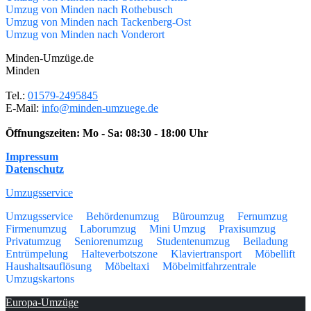
Umzug von Minden nach Rothebusch
Umzug von Minden nach Tackenberg-Ost
Umzug von Minden nach Vonderort
Minden-Umzüge.de
Minden
Tel.:
01579-2495845
E-Mail:
info@minden-umzuege.de
Öffnungszeiten:
Mo - Sa: 08:30 - 18:00 Uhr
Impressum
Datenschutz
Umzugsservice
Umzugsservice
Behördenumzug
Büroumzug
Fernumzug
Firmenumzug
Laborumzug
Mini Umzug
Praxisumzug
Privatumzug
Seniorenumzug
Studentenumzug
Beiladung
Entrümpelung
Halteverbotszone
Klaviertransport
Möbellift
Haushaltsauflösung
Möbeltaxi
Möbelmitfahrzentrale
Umzugskartons
Europa-Umzüge