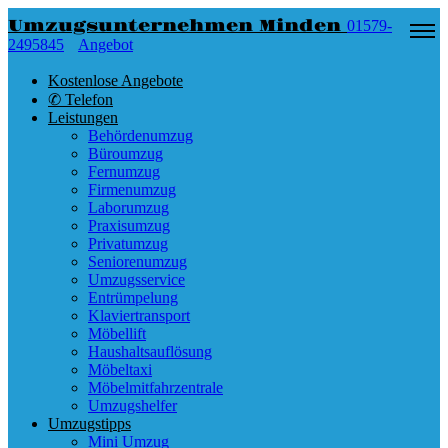
Umzugsunternehmen Minden
01579-
2495845
Angebot
Kostenlose Angebote
✆ Telefon
Leistungen
Behördenumzug
Büroumzug
Fernumzug
Firmenumzug
Laborumzug
Praxisumzug
Privatumzug
Seniorenumzug
Umzugsservice
Entrümpelung
Klaviertransport
Möbellift
Haushaltsauflösung
Möbeltaxi
Möbelmitfahrzentrale
Umzugshelfer
Umzugstipps
Mini Umzug