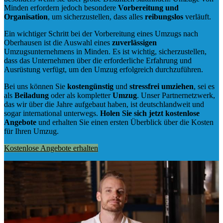
Minden erfordern jedoch besondere
Vorbereitung und
Organisation
, um sicherzustellen, dass alles
reibungslos
verläuft.
Ein wichtiger Schritt bei der Vorbereitung eines Umzugs nach
Oberhausen ist die Auswahl eines
zuverlässigen
Umzugsunternehmens in Minden. Es ist wichtig, sicherzustellen,
dass das Unternehmen über die erforderliche Erfahrung und
Ausrüstung verfügt, um den Umzug erfolgreich durchzuführen.
Bei uns können Sie
kostengünstig
und
stressfrei
umziehen
, sei es
als
Beiladung
oder als kompletter
Umzug
. Unser Partnernetzwerk,
das wir über die Jahre aufgebaut haben, ist deutschlandweit und
sogar international unterwegs.
Holen Sie sich jetzt kostenlose
Angebote
und erhalten Sie einen ersten Überblick über die Kosten
für Ihren Umzug.
Kostenlose Angebote erhalten