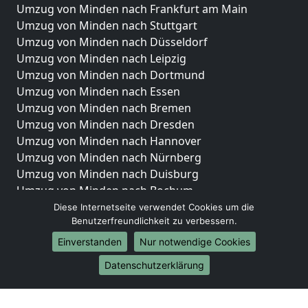
Umzug von Minden nach Frankfurt am Main
Umzug von Minden nach Stuttgart
Umzug von Minden nach Düsseldorf
Umzug von Minden nach Leipzig
Umzug von Minden nach Dortmund
Umzug von Minden nach Essen
Umzug von Minden nach Bremen
Umzug von Minden nach Dresden
Umzug von Minden nach Hannover
Umzug von Minden nach Nürnberg
Umzug von Minden nach Duisburg
Umzug von Minden nach Bochum
Umzug von Minden nach Wuppertal
Diese Internetseite verwendet Cookies um die
Benutzerfreundlichkeit zu verbessern.
Umzug von Minden nach Bielefeld
Umzug von Minden nach Bonn
Einverstanden
Nur notwendige Cookies
Umzug von Minden nach Münster
Datenschutzerklärung
Internationale-Umzüge
Umzug von Minden nach Brasilien