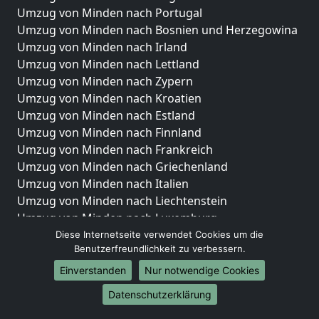
Umzug von Minden nach Portugal
Umzug von Minden nach Bosnien und Herzegowina
Umzug von Minden nach Irland
Umzug von Minden nach Lettland
Umzug von Minden nach Zypern
Umzug von Minden nach Kroatien
Umzug von Minden nach Estland
Umzug von Minden nach Finnland
Umzug von Minden nach Frankreich
Umzug von Minden nach Griechenland
Umzug von Minden nach Italien
Umzug von Minden nach Liechtenstein
Umzug von Minden nach Luxemburg
Umzug von Minden nach Niederlande
Diese Internetseite verwendet Cookies um die
Benutzerfreundlichkeit zu verbessern.
Umzug von Minden nach Norwegen
Einverstanden
Nur notwendige Cookies
Umzüge-Deutschlandweit
Datenschutzerklärung
Umzug von Minden nach Berlin