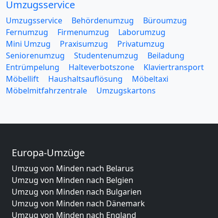
Umzugsservice
Umzugsservice
Behördenumzug
Büroumzug
Fernumzug
Firmenumzug
Laborumzug
Mini Umzug
Praxisumzug
Privatumzug
Seniorenumzug
Studentenumzug
Beiladung
Entrümpelung
Halteverbotszone
Klaviertransport
Möbellift
Haushaltsauflösung
Möbeltaxi
Möbelmitfahrzentrale
Umzugskartons
Europa-Umzüge
Umzug von Minden nach Belarus
Umzug von Minden nach Belgien
Umzug von Minden nach Bulgarien
Umzug von Minden nach Dänemark
Umzug von Minden nach England