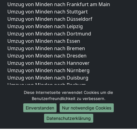
Umzug von Minden nach Frankfurt am Main
Umzug von Minden nach Stuttgart
Umzug von Minden nach Düsseldorf
Umzug von Minden nach Leipzig
Umzug von Minden nach Dortmund
Umzug von Minden nach Essen
Umzug von Minden nach Bremen
Umzug von Minden nach Dresden
Umzug von Minden nach Hannover
Umzug von Minden nach Nürnberg
Umzug von Minden nach Duisburg
Umzug von Minden nach Bochum
Umzug von Minden nach Wuppertal
Diese Internetseite verwendet Cookies um die
Benutzerfreundlichkeit zu verbessern.
Umzug von Minden nach Bielefeld
Umzug von Minden nach Bonn
Einverstanden
Nur notwendige Cookies
Umzug von Minden nach Münster
Datenschutzerklärung
Internationale-Umzüge
Umzug von Minden nach Brasilien