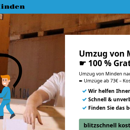
inden
Umzug von 
☛ 100 % Gra
Umzug von Minden na
➨ Umzüge ab 73€ – Kos
✓
Wir helfen Ihne
✓
Schnell & unverb
✓
Finden Sie das 
blitzschnell ko