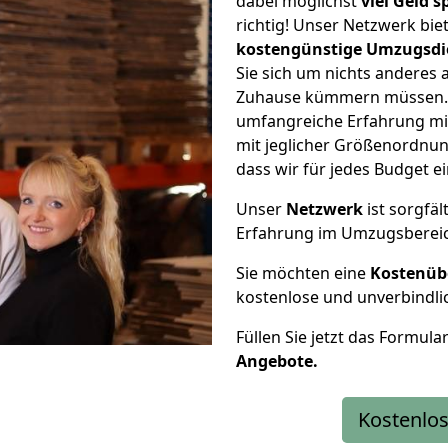
dabei möglichst
viel Geld 
richtig! Unser Netzwerk bi
kostengünstige Umzugsdi
Sie sich um nichts anderes 
Zuhause kümmern müssen. W
umfangreiche Erfahrung m
mit jeglicher Größenordnun
dass wir für jedes Budget 
Unser
Netzwerk
ist sorgfäl
Erfahrung im Umzugsberei
Sie möchten eine
Kostenüb
kostenlose und unverbindli
Füllen Sie jetzt das Formula
Angebote.
Kostenlos