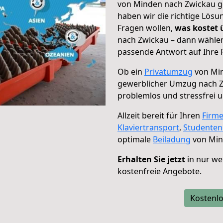
von Minden nach Zwickau ge
haben wir die richtige Lösu
Fragen wollen,
was kostet
nach Zwickau – dann wählen
passende Antwort auf Ihre 
Ob ein
Privatumzug
von Min
gewerblicher Umzug nach 
problemlos und stressfrei 
Allzeit bereit für Ihren
Firm
Klaviertransport
,
Studente
optimale
Beiladung
von Min
Erhalten Sie jetzt
in nur we
kostenfreie Angebote.
Kostenlo