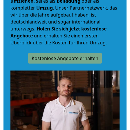
umziehen
, sei es als
Beiladung
oder als
kompletter
Umzug
. Unser Partnernetzwerk, das
wir über die Jahre aufgebaut haben, ist
deutschlandweit und sogar international
unterwegs.
Holen Sie sich jetzt kostenlose
Angebote
und erhalten Sie einen ersten
Überblick über die Kosten für Ihren Umzug.
Kostenlose Angebote erhalten