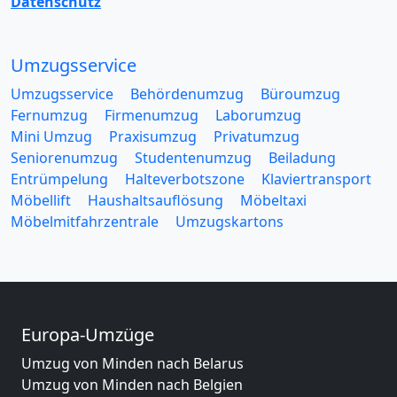
Datenschutz
Umzugsservice
Umzugsservice
Behördenumzug
Büroumzug
Fernumzug
Firmenumzug
Laborumzug
Mini Umzug
Praxisumzug
Privatumzug
Seniorenumzug
Studentenumzug
Beiladung
Entrümpelung
Halteverbotszone
Klaviertransport
Möbellift
Haushaltsauflösung
Möbeltaxi
Möbelmitfahrzentrale
Umzugskartons
Europa-Umzüge
Umzug von Minden nach Belarus
Umzug von Minden nach Belgien