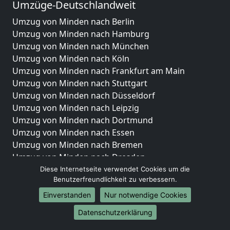
Umzüge-Deutschlandweit
Umzug von Minden nach Berlin
Umzug von Minden nach Hamburg
Umzug von Minden nach München
Umzug von Minden nach Köln
Umzug von Minden nach Frankfurt am Main
Umzug von Minden nach Stuttgart
Umzug von Minden nach Düsseldorf
Umzug von Minden nach Leipzig
Umzug von Minden nach Dortmund
Umzug von Minden nach Essen
Umzug von Minden nach Bremen
Umzug von Minden nach Dresden
Umzug von Minden nach Hannover
Diese Internetseite verwendet Cookies um die
Benutzerfreundlichkeit zu verbessern.
Umzug von Minden nach Nürnberg
Umzug von Minden nach Duisburg
Einverstanden
Nur notwendige Cookies
Umzug von Minden nach Bochum
Datenschutzerklärung
Umzug von Minden nach Wuppertal