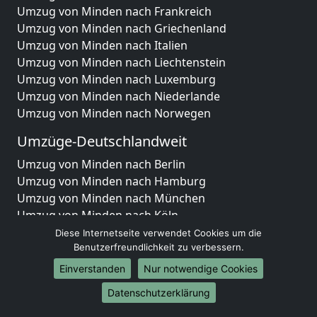
Umzug von Minden nach Frankreich
Umzug von Minden nach Griechenland
Umzug von Minden nach Italien
Umzug von Minden nach Liechtenstein
Umzug von Minden nach Luxemburg
Umzug von Minden nach Niederlande
Umzug von Minden nach Norwegen
Umzüge-Deutschlandweit
Umzug von Minden nach Berlin
Umzug von Minden nach Hamburg
Umzug von Minden nach München
Umzug von Minden nach Köln
Umzug von Minden nach Frankfurt am Main
Diese Internetseite verwendet Cookies um die
Umzug von Minden nach Stuttgart
Benutzerfreundlichkeit zu verbessern.
Umzug von Minden nach Düsseldorf
Einverstanden
Nur notwendige Cookies
Umzug von Minden nach Leipzig
Datenschutzerklärung
Umzug von Minden nach Dortmund
Umzug von Minden nach Essen