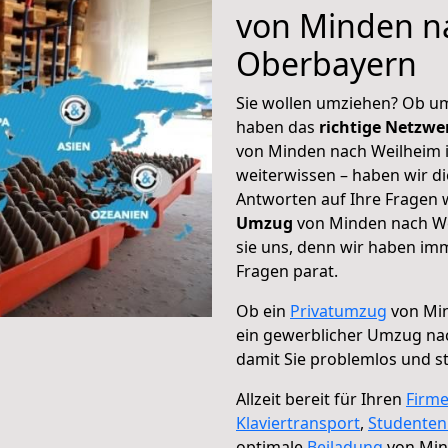
von Minden n
Oberbayern
Sie wollen umziehen? Ob um
haben das
richtige Netzw
von Minden nach Weilheim i
weiterwissen – haben wir di
Antworten auf Ihre Fragen 
Umzug
von Minden nach We
sie uns, denn wir haben im
Fragen parat.
Ob ein
Privatumzug
von Min
ein gewerblicher Umzug na
damit Sie problemlos und s
Allzeit bereit für Ihren
Firm
Klaviertransport
,
Studente
optimale
Beiladung
von Min