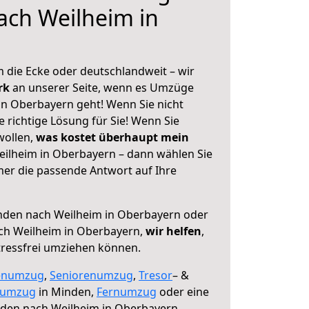
ach Weilheim in
 die Ecke oder deutschlandweit – wir
erk
an unserer Seite, wenn es Umzüge
n Oberbayern geht! Wenn Sie nicht
e richtige Lösung für Sie! Wenn Sie
wollen,
was kostet überhaupt mein
ilheim in Oberbayern – dann wählen Sie
mer die passende Antwort auf Ihre
den nach Weilheim in Oberbayern oder
ch Weilheim in Oberbayern,
wir helfen
,
tressfrei umziehen können.
enumzug
,
Seniorenumzug
,
Tresor
– &
numzug
in Minden,
Fernumzug
oder eine
den nach Weilheim in Oberbayern.