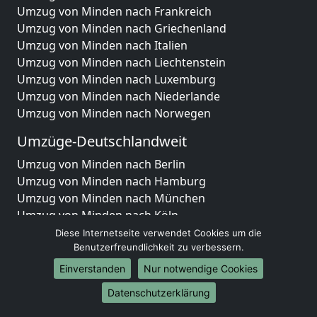
Umzug von Minden nach Frankreich
Umzug von Minden nach Griechenland
Umzug von Minden nach Italien
Umzug von Minden nach Liechtenstein
Umzug von Minden nach Luxemburg
Umzug von Minden nach Niederlande
Umzug von Minden nach Norwegen
Umzüge-Deutschlandweit
Umzug von Minden nach Berlin
Umzug von Minden nach Hamburg
Umzug von Minden nach München
Umzug von Minden nach Köln
Umzug von Minden nach Frankfurt am Main
Diese Internetseite verwendet Cookies um die
Umzug von Minden nach Stuttgart
Benutzerfreundlichkeit zu verbessern.
Umzug von Minden nach Düsseldorf
Einverstanden
Nur notwendige Cookies
Umzug von Minden nach Leipzig
Datenschutzerklärung
Umzug von Minden nach Dortmund
Umzug von Minden nach Essen