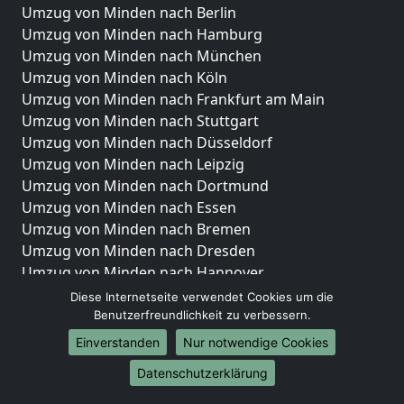
Umzug von Minden nach Berlin
Umzug von Minden nach Hamburg
Umzug von Minden nach München
Umzug von Minden nach Köln
Umzug von Minden nach Frankfurt am Main
Umzug von Minden nach Stuttgart
Umzug von Minden nach Düsseldorf
Umzug von Minden nach Leipzig
Umzug von Minden nach Dortmund
Umzug von Minden nach Essen
Umzug von Minden nach Bremen
Umzug von Minden nach Dresden
Umzug von Minden nach Hannover
Umzug von Minden nach Nürnberg
Diese Internetseite verwendet Cookies um die
Umzug von Minden nach Duisburg
Benutzerfreundlichkeit zu verbessern.
Umzug von Minden nach Bochum
Einverstanden
Nur notwendige Cookies
Umzug von Minden nach Wuppertal
Datenschutzerklärung
Umzug von Minden nach Bielefeld
Umzug von Minden nach Bonn