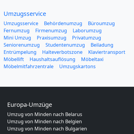
Umzugsservice
Umzugsservice
Behördenumzug
Büroumzug
Fernumzug
Firmenumzug
Laborumzug
Mini Umzug
Praxisumzug
Privatumzug
Seniorenumzug
Studentenumzug
Beiladung
Entrümpelung
Halteverbotszone
Klaviertransport
Möbellift
Haushaltsauflösung
Möbeltaxi
Möbelmitfahrzentrale
Umzugskartons
Europa-Umzüge
Umzug von Minden nach Belarus
Umzug von Minden nach Belgien
Umzug von Minden nach Bulgarien