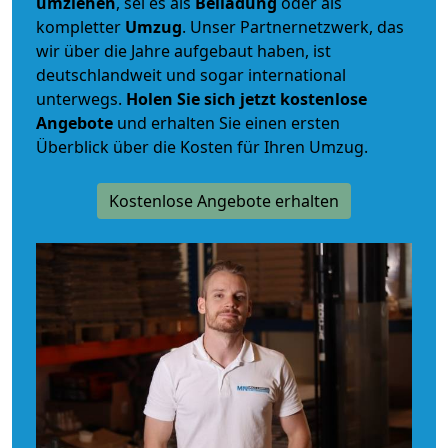
umziehen
, sei es als
Beiladung
oder als
kompletter
Umzug
. Unser Partnernetzwerk, das
wir über die Jahre aufgebaut haben, ist
deutschlandweit und sogar international
unterwegs.
Holen Sie sich jetzt kostenlose
Angebote
und erhalten Sie einen ersten
Überblick über die Kosten für Ihren Umzug.
Kostenlose Angebote erhalten