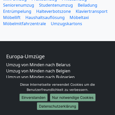
Seniorenumzug
Studentenumzug
Beiladung
Entrümpelung
Halteverbotszone
Klaviertransport
Möbellift
Haushaltsauflösung
Möbeltaxi
Möbelmitfahrzentrale
Umzugskartons
Europa-Umzüge
Umzug von Minden nach Belarus
Umzug von Minden nach Belgien
Umzug von Minden nach Bulgarien
Umzug von Minden nach Dänemark
Diese Internetseite verwendet Cookies um die
Umzug von Minden nach England
Benutzerfreundlichkeit zu verbessern.
Umzug von Minden nach Portugal
Einverstanden
Nur notwendige Cookies
Umzug von Minden nach Bosnien und Herzegowina
Datenschutzerklärung
Umzug von Minden nach Irland
Umzug von Minden nach Lettland