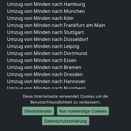
Umzug von Minden nach Hamburg
Umzug von Minden nach München
Umzug von Minden nach Köln
Umzug von Minden nach Frankfurt am Main
Umzug von Minden nach Stuttgart
Umzug von Minden nach Düsseldorf
Umzug von Minden nach Leipzig
Umzug von Minden nach Dortmund
Umzug von Minden nach Essen
Umzug von Minden nach Bremen
Umzug von Minden nach Dresden
Umzug von Minden nach Hannover
Umzug von Minden nach Nürnberg
Umzug von Minden nach Duisburg
Diese Internetseite verwendet Cookies um die
Umzug von Minden nach Bochum
Benutzerfreundlichkeit zu verbessern.
Umzug von Minden nach Wuppertal
Einverstanden
Nur notwendige Cookies
Umzug von Minden nach Bielefeld
Datenschutzerklärung
Umzug von Minden nach Bonn
Umzug von Minden nach Münster