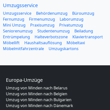
Umzugsservice
Umzugsservice
Behördenumzug
Büroumzug
Fernumzug
Firmenumzug
Laborumzug
Mini Umzug
Praxisumzug
Privatumzug
Seniorenumzug
Studentenumzug
Beiladung
Entrümpelung
Halteverbotszone
Klaviertransport
Möbellift
Haushaltsauflösung
Möbeltaxi
Möbelmitfahrzentrale
Umzugskartons
Europa-Umzüge
Umzug von Minden nach Belarus
Umzug von Minden nach Belgien
Umzug von Minden nach Bulgarien
Umzug von Minden nach Dänemark