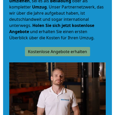
umziehen
, sei es als
Beiladung
oder als
kompletter
Umzug
. Unser Partnernetzwerk, das
wir über die Jahre aufgebaut haben, ist
deutschlandweit und sogar international
unterwegs.
Holen Sie sich jetzt kostenlose
Angebote
und erhalten Sie einen ersten
Überblick über die Kosten für Ihren Umzug.
Kostenlose Angebote erhalten