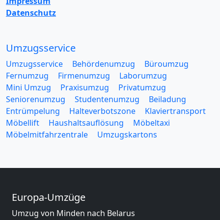
Impressum
Datenschutz
Umzugsservice
Umzugsservice
Behördenumzug
Büroumzug
Fernumzug
Firmenumzug
Laborumzug
Mini Umzug
Praxisumzug
Privatumzug
Seniorenumzug
Studentenumzug
Beiladung
Entrümpelung
Halteverbotszone
Klaviertransport
Möbellift
Haushaltsauflösung
Möbeltaxi
Möbelmitfahrzentrale
Umzugskartons
Europa-Umzüge
Umzug von Minden nach Belarus