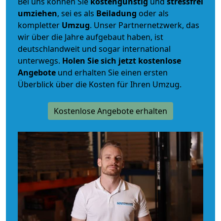
Bei uns können Sie
kostengünstig
und
stressfrei
umziehen
, sei es als
Beiladung
oder als
kompletter
Umzug
. Unser Partnernetzwerk, das
wir über die Jahre aufgebaut haben, ist
deutschlandweit und sogar international
unterwegs.
Holen Sie sich jetzt kostenlose
Angebote
und erhalten Sie einen ersten
Überblick über die Kosten für Ihren Umzug.
Kostenlose Angebote erhalten