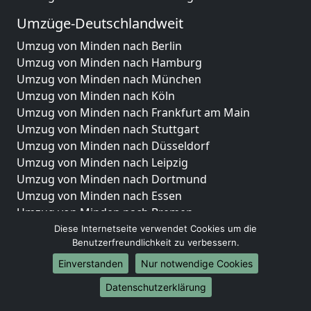
Umzüge-Deutschlandweit
Umzug von Minden nach Berlin
Umzug von Minden nach Hamburg
Umzug von Minden nach München
Umzug von Minden nach Köln
Umzug von Minden nach Frankfurt am Main
Umzug von Minden nach Stuttgart
Umzug von Minden nach Düsseldorf
Umzug von Minden nach Leipzig
Umzug von Minden nach Dortmund
Umzug von Minden nach Essen
Umzug von Minden nach Bremen
Umzug von Minden nach Dresden
Diese Internetseite verwendet Cookies um die
Benutzerfreundlichkeit zu verbessern.
Umzug von Minden nach Hannover
Umzug von Minden nach Nürnberg
Einverstanden
Nur notwendige Cookies
Umzug von Minden nach Duisburg
Datenschutzerklärung
Umzug von Minden nach Bochum