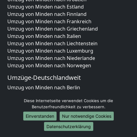
Umzug von Minden nach Estland
Umzug von Minden nach Finnland
Umzug von Minden nach Frankreich
Umzug von Minden nach Griechenland
Umzug von Minden nach Italien
Umzug von Minden nach Liechtenstein
Umzug von Minden nach Luxemburg
Umzug von Minden nach Niederlande
Umzug von Minden nach Norwegen
Umzüge-Deutschlandweit
Umzug von Minden nach Berlin
Umzug von Minden nach Hamburg
Diese Internetseite verwendet Cookies um die
Umzug von Minden nach München
Benutzerfreundlichkeit zu verbessern.
Umzug von Minden nach Köln
Umzug von Minden nach Frankfurt am Main
Einverstanden
Nur notwendige Cookies
Umzug von Minden nach Stuttgart
Datenschutzerklärung
Umzug von Minden nach Düsseldorf