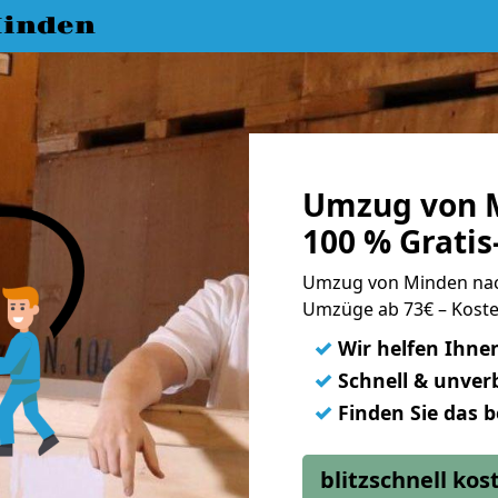
inden
Umzug von M
100 % Grati
Umzug von Minden nac
Umzüge ab 73€ – Koste
✓
Wir helfen Ihne
✓
Schnell & unverb
✓
Finden Sie das 
blitzschnell ko