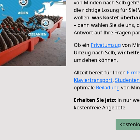
von Minden nach Selb geht!
die richtige Lösung für Sie
wollen,
was kostet überh
– dann wählen Sie sie uns,
Antwort auf Ihre Fragen par
Ob ein
Privatumzug
von Min
Umzug nach Selb,
wir helf
umziehen können.
Allzeit bereit für Ihren
Firm
Klaviertransport
,
Studente
optimale
Beiladung
von Min
Erhalten Sie jetzt
in nur we
kostenfreie Angebote.
Kostenlo