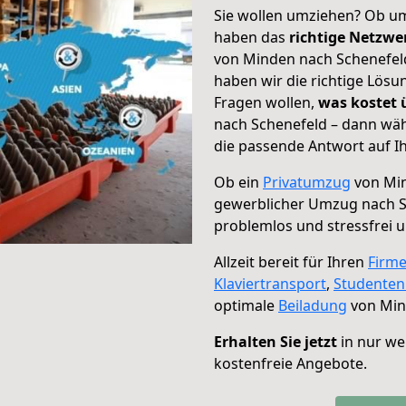
Sie wollen umziehen? Ob um
haben das
richtige Netzw
von Minden nach Schenefeld
haben wir die richtige Lösu
Fragen wollen,
was kostet
nach Schenefeld – dann wäh
die passende Antwort auf Ih
Ob ein
Privatumzug
von Min
gewerblicher Umzug nach S
problemlos und stressfrei 
Allzeit bereit für Ihren
Firm
Klaviertransport
,
Studente
optimale
Beiladung
von Min
Erhalten Sie jetzt
in nur we
kostenfreie Angebote.