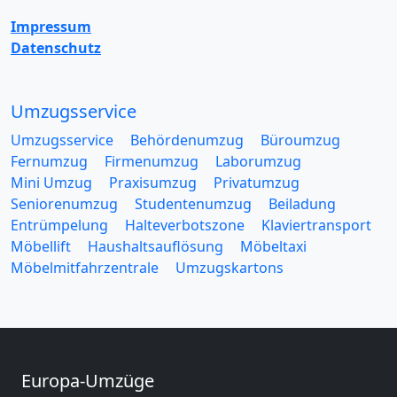
Impressum
Datenschutz
Umzugsservice
Umzugsservice
Behördenumzug
Büroumzug
Fernumzug
Firmenumzug
Laborumzug
Mini Umzug
Praxisumzug
Privatumzug
Seniorenumzug
Studentenumzug
Beiladung
Entrümpelung
Halteverbotszone
Klaviertransport
Möbellift
Haushaltsauflösung
Möbeltaxi
Möbelmitfahrzentrale
Umzugskartons
Europa-Umzüge