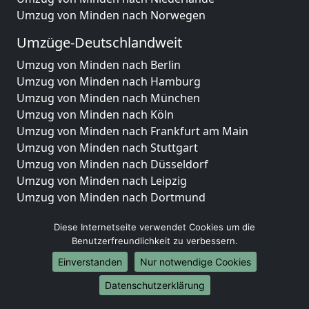
Umzug von Minden nach Norwegen
Umzüge-Deutschlandweit
Umzug von Minden nach Berlin
Umzug von Minden nach Hamburg
Umzug von Minden nach München
Umzug von Minden nach Köln
Umzug von Minden nach Frankfurt am Main
Umzug von Minden nach Stuttgart
Umzug von Minden nach Düsseldorf
Umzug von Minden nach Leipzig
Umzug von Minden nach Dortmund
Umzug von Minden nach Essen
Diese Internetseite verwendet Cookies um die
Umzug von Minden nach Bremen
Benutzerfreundlichkeit zu verbessern.
Umzug von Minden nach Dresden
Umzug von Minden nach Hannover
Einverstanden
Nur notwendige Cookies
Umzug von Minden nach Nürnberg
Datenschutzerklärung
Umzug von Minden nach Duisburg