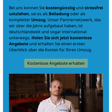
Bei uns können Sie
kostengünstig
und
stressfrei
umziehen
, sei es als
Beiladung
oder als
kompletter
Umzug
. Unser Partnernetzwerk, das
wir über die Jahre aufgebaut haben, ist
deutschlandweit und sogar international
unterwegs.
Holen Sie sich jetzt kostenlose
Angebote
und erhalten Sie einen ersten
Überblick über die Kosten für Ihren Umzug.
Kostenlose Angebote erhalten