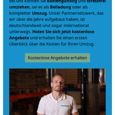
Bei uns können Sie
kostengünstig
und
stressfrei
umziehen
, sei es als
Beiladung
oder als
kompletter
Umzug
. Unser Partnernetzwerk, das
wir über die Jahre aufgebaut haben, ist
deutschlandweit und sogar international
unterwegs.
Holen Sie sich jetzt kostenlose
Angebote
und erhalten Sie einen ersten
Überblick über die Kosten für Ihren Umzug.
Kostenlose Angebote erhalten