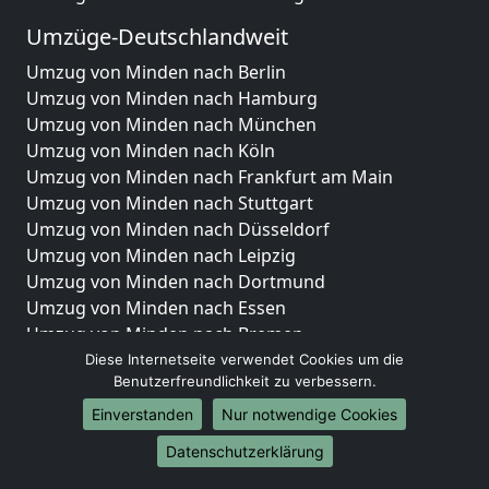
Umzüge-Deutschlandweit
Umzug von Minden nach Berlin
Umzug von Minden nach Hamburg
Umzug von Minden nach München
Umzug von Minden nach Köln
Umzug von Minden nach Frankfurt am Main
Umzug von Minden nach Stuttgart
Umzug von Minden nach Düsseldorf
Umzug von Minden nach Leipzig
Umzug von Minden nach Dortmund
Umzug von Minden nach Essen
Umzug von Minden nach Bremen
Umzug von Minden nach Dresden
Diese Internetseite verwendet Cookies um die
Benutzerfreundlichkeit zu verbessern.
Umzug von Minden nach Hannover
Umzug von Minden nach Nürnberg
Einverstanden
Nur notwendige Cookies
Umzug von Minden nach Duisburg
Datenschutzerklärung
Umzug von Minden nach Bochum