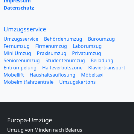
Impressum
Datenschutz
Umzugsservice
Umzugsservice
Behördenumzug
Büroumzug
Fernumzug
Firmenumzug
Laborumzug
Mini Umzug
Praxisumzug
Privatumzug
Seniorenumzug
Studentenumzug
Beiladung
Entrümpelung
Halteverbotszone
Klaviertransport
Möbellift
Haushaltsauflösung
Möbeltaxi
Möbelmitfahrzentrale
Umzugskartons
Europa-Umzüge
Umzug von Minden nach Belarus