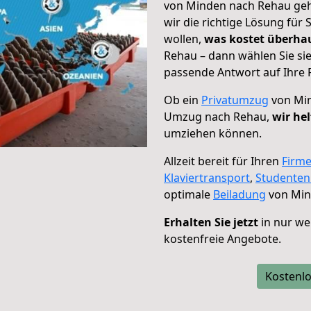
von Minden nach Rehau geht
wir die richtige Lösung für
wollen,
was kostet überh
Rehau – dann wählen Sie si
passende Antwort auf Ihre 
Ob ein
Privatumzug
von Min
Umzug nach Rehau,
wir he
umziehen können.
Allzeit bereit für Ihren
Firm
Klaviertransport
,
Studente
optimale
Beiladung
von Min
Erhalten Sie jetzt
in nur we
kostenfreie Angebote.
Kostenlo