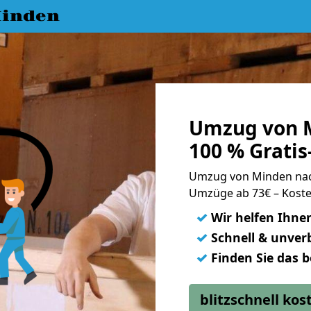
inden
Umzug von 
100 % Grati
Umzug von Minden na
Umzüge ab 73€ – Koste
✓
Wir helfen Ihne
✓
Schnell & unverb
✓
Finden Sie das 
blitzschnell ko