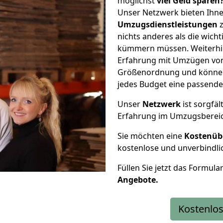
möglichst
viel Geld sparen
Unser Netzwerk bieten Ihn
Umzugsdienstleistungen
z
nichts anderes als die wic
kümmern müssen. Weiterhin
Erfahrung mit Umzügen von
Größenordnung und können 
jedes Budget eine passende
Unser
Netzwerk
ist sorgfäl
Erfahrung im Umzugsberei
Sie möchten eine
Kostenüb
kostenlose und unverbindli
Füllen Sie jetzt das Formula
Angebote.
Kostenlos