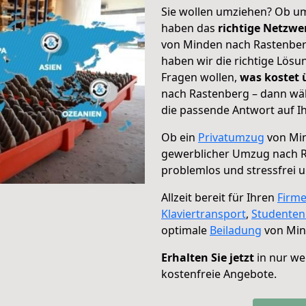
Sie wollen umziehen? Ob um
haben das
richtige Netzw
von Minden nach Rastenberg
haben wir die richtige Lösu
Fragen wollen,
was kostet
nach Rastenberg – dann wäh
die passende Antwort auf Ih
Ob ein
Privatumzug
von Min
gewerblicher Umzug nach 
problemlos und stressfrei 
Allzeit bereit für Ihren
Firm
Klaviertransport
,
Studente
optimale
Beiladung
von Min
Erhalten Sie jetzt
in nur we
kostenfreie Angebote.