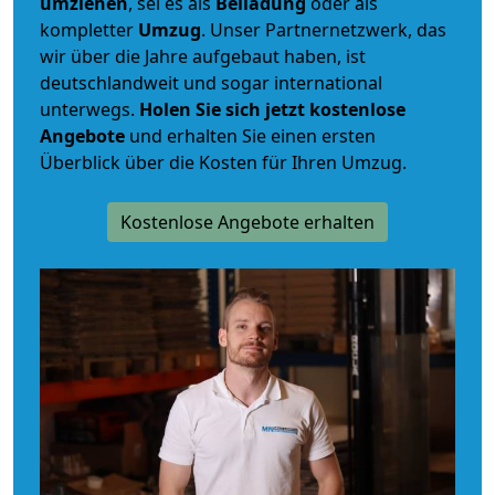
umziehen
, sei es als
Beiladung
oder als
kompletter
Umzug
. Unser Partnernetzwerk, das
wir über die Jahre aufgebaut haben, ist
deutschlandweit und sogar international
unterwegs.
Holen Sie sich jetzt kostenlose
Angebote
und erhalten Sie einen ersten
Überblick über die Kosten für Ihren Umzug.
Kostenlose Angebote erhalten