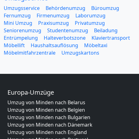
Umzugsservice
Behördenumzug
Büroumzug
Fernumzug
Firmenumzug
Laborumzug
Mini Umzug
Praxisumzug
Privatumzug
Seniorenumzug
Studentenumzug
Beiladung
Entrümpelung
Halteverbotszone
Klaviertransport
Möbellift
Haushaltsauflösung
Möbeltaxi
Möbelmitfahrzentrale
Umzugskartons
Europa-Umzüge
Umzug von Minden nach Belarus
Umzug von Minden nach Belgien
Umzug von Minden nach Bulgarien
Umzug von Minden nach Dänemark
Umzug von Minden nach England