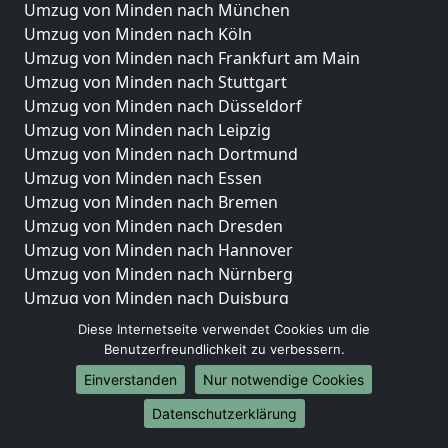
Umzug von Minden nach München
Umzug von Minden nach Köln
Umzug von Minden nach Frankfurt am Main
Umzug von Minden nach Stuttgart
Umzug von Minden nach Düsseldorf
Umzug von Minden nach Leipzig
Umzug von Minden nach Dortmund
Umzug von Minden nach Essen
Umzug von Minden nach Bremen
Umzug von Minden nach Dresden
Umzug von Minden nach Hannover
Umzug von Minden nach Nürnberg
Umzug von Minden nach Duisburg
Umzug von Minden nach Bochum
Diese Internetseite verwendet Cookies um die
Umzug von Minden nach Wuppertal
Benutzerfreundlichkeit zu verbessern.
Umzug von Minden nach Bielefeld
Einverstanden
Nur notwendige Cookies
Umzug von Minden nach Bonn
Datenschutzerklärung
Umzug von Minden nach Münster