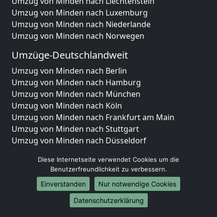
Umzug von Minden nach Liechtenstein
Umzug von Minden nach Luxemburg
Umzug von Minden nach Niederlande
Umzug von Minden nach Norwegen
Umzüge-Deutschlandweit
Umzug von Minden nach Berlin
Umzug von Minden nach Hamburg
Umzug von Minden nach München
Umzug von Minden nach Köln
Umzug von Minden nach Frankfurt am Main
Umzug von Minden nach Stuttgart
Umzug von Minden nach Düsseldorf
Umzug von Minden nach Leipzig
Diese Internetseite verwendet Cookies um die
Umzug von Minden nach Dortmund
Benutzerfreundlichkeit zu verbessern.
Umzug von Minden nach Essen
Einverstanden
Nur notwendige Cookies
Umzug von Minden nach Bremen
Umzug von Minden nach Dresden
Datenschutzerklärung
Umzug von Minden nach Hannover