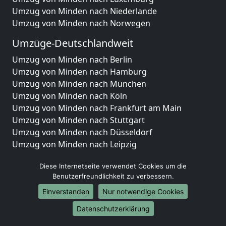
Umzug von Minden nach Niederlande
Umzug von Minden nach Norwegen
Umzüge-Deutschlandweit
Umzug von Minden nach Berlin
Umzug von Minden nach Hamburg
Umzug von Minden nach München
Umzug von Minden nach Köln
Umzug von Minden nach Frankfurt am Main
Umzug von Minden nach Stuttgart
Umzug von Minden nach Düsseldorf
Umzug von Minden nach Leipzig
Umzug von Minden nach Dortmund
Diese Internetseite verwendet Cookies um die
Umzug von Minden nach Essen
Benutzerfreundlichkeit zu verbessern.
Umzug von Minden nach Bremen
Umzug von Minden nach Dresden
Einverstanden
Nur notwendige Cookies
Umzug von Minden nach Hannover
Datenschutzerklärung
Umzug von Minden nach Nürnberg