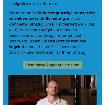
erfolgreich durchzuführen.
Bei uns können Sie
kostengünstig
und
stressfrei
umziehen
, sei es als
Beiladung
oder als
kompletter
Umzug
. Unser Partnernetzwerk, das
wir über die Jahre aufgebaut haben, ist
deutschlandweit und sogar international
unterwegs.
Holen Sie sich jetzt kostenlose
Angebote
und erhalten Sie einen ersten
Überblick über die Kosten für Ihren Umzug.
Kostenlose Angebote erhalten