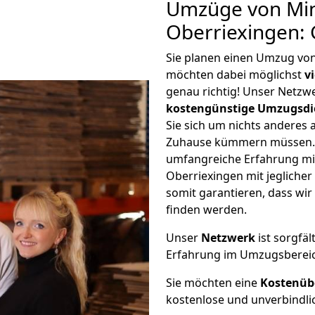
Umzüge von Mi
Oberriexingen:
Sie planen einen Umzug vo
möchten dabei möglichst
v
genau richtig! Unser Netzw
kostengünstige Umzugsdi
Sie sich um nichts anderes 
Zuhause kümmern müssen. W
umfangreiche Erfahrung m
Oberriexingen mit jeglich
somit garantieren, dass wi
finden werden.
Unser
Netzwerk
ist sorgfäl
Erfahrung im Umzugsberei
Sie möchten eine
Kostenüb
kostenlose und unverbindli