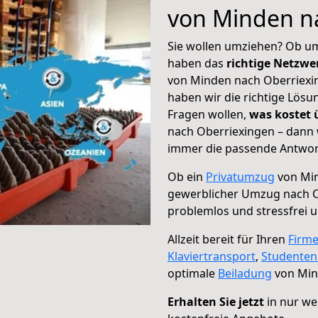
von Minden n
Sie wollen umziehen? Ob um
haben das
richtige Netzw
von Minden nach Oberriexin
haben wir die richtige Lösu
Fragen wollen,
was kostet
nach Oberriexingen – dann 
immer die passende Antwort
Ob ein
Privatumzug
von Min
gewerblicher Umzug nach O
problemlos und stressfrei 
Allzeit bereit für Ihren
Firm
Klaviertransport
,
Studente
optimale
Beiladung
von Min
Erhalten Sie jetzt
in nur we