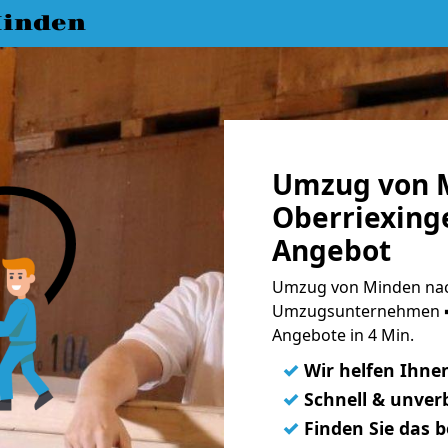
inden
Umzug von 
Oberriexinge
Angebot
Umzug von Minden nach
Umzugsunternehmen ➨
Angebote in 4 Min.
✓
Wir helfen Ihne
✓
Schnell & unverb
✓
Finden Sie das 