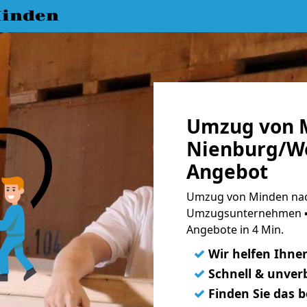
inden
Umzug von 
Nienburg/We
Angebot
Umzug von Minden nac
Umzugsunternehmen ➨
Angebote in 4 Min.
✓
Wir helfen Ihne
✓
Schnell & unverb
✓
Finden Sie das 