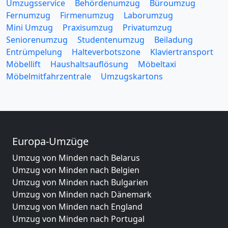
Umzugsservice
Behördenumzug
Büroumzug
Fernumzug
Firmenumzug
Laborumzug
Mini Umzug
Praxisumzug
Privatumzug
Seniorenumzug
Studentenumzug
Beiladung
Entrümpelung
Halteverbotszone
Klaviertransport
Möbellift
Haushaltsauflösung
Möbeltaxi
Möbelmitfahrzentrale
Umzugskartons
Europa-Umzüge
Umzug von Minden nach Belarus
Umzug von Minden nach Belgien
Umzug von Minden nach Bulgarien
Umzug von Minden nach Dänemark
Umzug von Minden nach England
Umzug von Minden nach Portugal