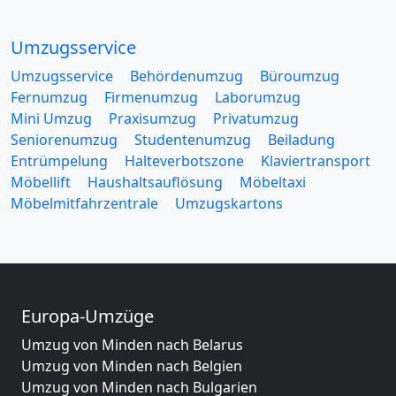
Umzugsservice
Umzugsservice
Behördenumzug
Büroumzug
Fernumzug
Firmenumzug
Laborumzug
Mini Umzug
Praxisumzug
Privatumzug
Seniorenumzug
Studentenumzug
Beiladung
Entrümpelung
Halteverbotszone
Klaviertransport
Möbellift
Haushaltsauflösung
Möbeltaxi
Möbelmitfahrzentrale
Umzugskartons
Europa-Umzüge
Umzug von Minden nach Belarus
Umzug von Minden nach Belgien
Umzug von Minden nach Bulgarien