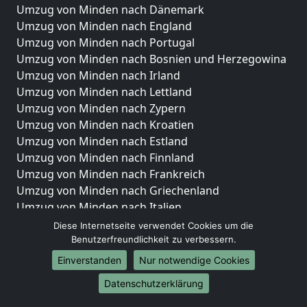
Umzug von Minden nach Dänemark
Umzug von Minden nach England
Umzug von Minden nach Portugal
Umzug von Minden nach Bosnien und Herzegowina
Umzug von Minden nach Irland
Umzug von Minden nach Lettland
Umzug von Minden nach Zypern
Umzug von Minden nach Kroatien
Umzug von Minden nach Estland
Umzug von Minden nach Finnland
Umzug von Minden nach Frankreich
Umzug von Minden nach Griechenland
Umzug von Minden nach Italien
Umzug von Minden nach Liechtenstein
Diese Internetseite verwendet Cookies um die
Umzug von Minden nach Luxemburg
Benutzerfreundlichkeit zu verbessern.
Umzug von Minden nach Niederlande
Einverstanden
Nur notwendige Cookies
Umzug von Minden nach Norwegen
Datenschutzerklärung
Umzüge-Deutschlandweit