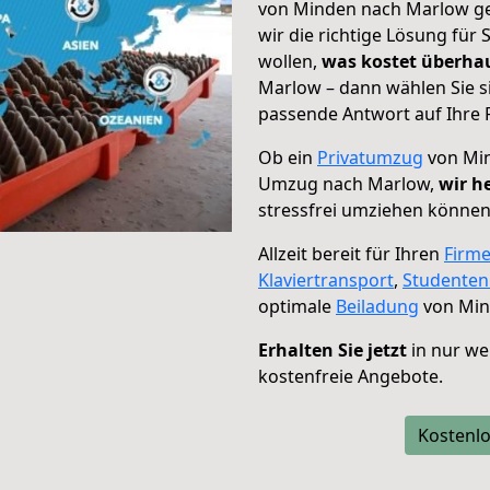
von Minden nach Marlow geh
wir die richtige Lösung für
wollen,
was kostet überh
Marlow – dann wählen Sie s
passende Antwort auf Ihre 
Ob ein
Privatumzug
von Min
Umzug nach Marlow,
wir h
stressfrei umziehen können
Allzeit bereit für Ihren
Firm
Klaviertransport
,
Studente
optimale
Beiladung
von Min
Erhalten Sie jetzt
in nur we
kostenfreie Angebote.
Kostenlo