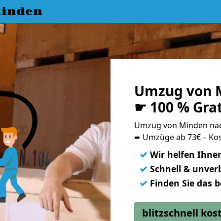
inden
Umzug von 
☛ 100 % Gra
Umzug von Minden na
➨ Umzüge ab 73€ – Kos
✓
Wir helfen Ihne
✓
Schnell & unverb
✓
Finden Sie das 
blitzschnell ko