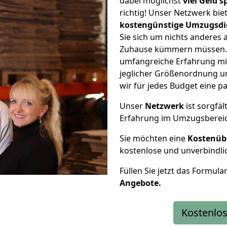
dabei möglichst
viel Geld 
richtig! Unser Netzwerk bi
kostengünstige Umzugsdi
Sie sich um nichts anderes 
Zuhause kümmern müssen. W
umfangreiche Erfahrung m
jeglicher Größenordnung u
wir für jedes Budget eine 
Unser
Netzwerk
ist sorgfäl
Erfahrung im Umzugsberei
Sie möchten eine
Kostenüb
kostenlose und unverbindli
Füllen Sie jetzt das Formula
Angebote.
Kostenlos