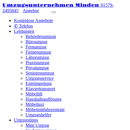
Umzugsunternehmen Minden
01579-
2495845
Angebot
Kostenlose Angebote
✆ Telefon
Leistungen
Behördenumzug
Büroumzug
Fernumzug
Firmenumzug
Laborumzug
Praxisumzug
Privatumzug
Seniorenumzug
Umzugsservice
Entrümpelung
Klaviertransport
Möbellift
Haushaltsauflösung
Möbeltaxi
Möbelmitfahrzentrale
Umzugshelfer
Umzugstipps
Mini Umzug