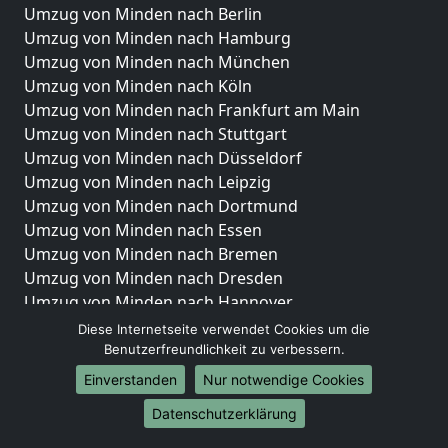
Umzug von Minden nach Berlin
Umzug von Minden nach Hamburg
Umzug von Minden nach München
Umzug von Minden nach Köln
Umzug von Minden nach Frankfurt am Main
Umzug von Minden nach Stuttgart
Umzug von Minden nach Düsseldorf
Umzug von Minden nach Leipzig
Umzug von Minden nach Dortmund
Umzug von Minden nach Essen
Umzug von Minden nach Bremen
Umzug von Minden nach Dresden
Umzug von Minden nach Hannover
Umzug von Minden nach Nürnberg
Diese Internetseite verwendet Cookies um die
Umzug von Minden nach Duisburg
Benutzerfreundlichkeit zu verbessern.
Umzug von Minden nach Bochum
Einverstanden
Nur notwendige Cookies
Umzug von Minden nach Wuppertal
Datenschutzerklärung
Umzug von Minden nach Bielefeld
Umzug von Minden nach Bonn