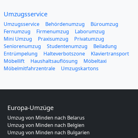
Umzugsservice
Umzugsservice
Behördenumzug
Büroumzug
Fernumzug
Firmenumzug
Laborumzug
Mini Umzug
Praxisumzug
Privatumzug
Seniorenumzug
Studentenumzug
Beiladung
Entrümpelung
Halteverbotszone
Klaviertransport
Möbellift
Haushaltsauflösung
Möbeltaxi
Möbelmitfahrzentrale
Umzugskartons
Europa-Umzüge
Umzug von Minden nach Belarus
Umzug von Minden nach Belgien
Umzug von Minden nach Bulgarien