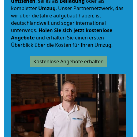
umziehen
, sei es als
Beiladung
oder als
kompletter
Umzug
. Unser Partnernetzwerk, das
wir über die Jahre aufgebaut haben, ist
deutschlandweit und sogar international
unterwegs.
Holen Sie sich jetzt kostenlose
Angebote
und erhalten Sie einen ersten
Überblick über die Kosten für Ihren Umzug.
Kostenlose Angebote erhalten