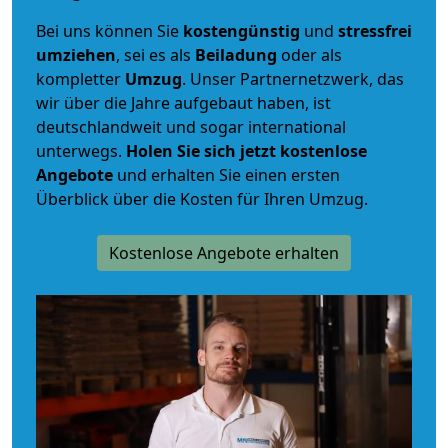
Bei uns können Sie
kostengünstig
und
stressfrei
umziehen
, sei es als
Beiladung
oder als
kompletter
Umzug
. Unser Partnernetzwerk, das
wir über die Jahre aufgebaut haben, ist
deutschlandweit und sogar international
unterwegs.
Holen Sie sich jetzt kostenlose
Angebote
und erhalten Sie einen ersten
Überblick über die Kosten für Ihren Umzug.
Kostenlose Angebote erhalten