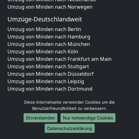
Umzug von Minden nach Norwegen
Umzüge-Deutschlandweit
Umzug von Minden nach Berlin
Umzug von Minden nach Hamburg
Umzug von Minden nach München
Umzug von Minden nach Köln
Umzug von Minden nach Frankfurt am Main
Umzug von Minden nach Stuttgart
Umzug von Minden nach Düsseldorf
Umzug von Minden nach Leipzig
Umzug von Minden nach Dortmund
Umzug von Minden nach Essen
Diese Internetseite verwendet Cookies um die
Umzug von Minden nach Bremen
Benutzerfreundlichkeit zu verbessern.
Umzug von Minden nach Dresden
Umzug von Minden nach Hannover
Einverstanden
Nur notwendige Cookies
Umzug von Minden nach Nürnberg
Datenschutzerklärung
Umzug von Minden nach Duisburg