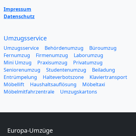
Impressum
Datenschutz
Umzugsservice
Umzugsservice
Behördenumzug
Büroumzug
Fernumzug
Firmenumzug
Laborumzug
Mini Umzug
Praxisumzug
Privatumzug
Seniorenumzug
Studentenumzug
Beiladung
Entrümpelung
Halteverbotszone
Klaviertransport
Möbellift
Haushaltsauflösung
Möbeltaxi
Möbelmitfahrzentrale
Umzugskartons
Europa-Umzüge