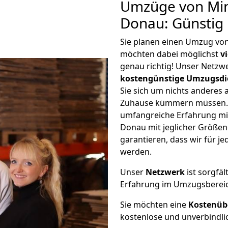
Umzüge von Min
Donau: Günstig
Sie planen einen Umzug vo
möchten dabei möglichst
v
genau richtig! Unser Netzw
kostengünstige Umzugsdi
Sie sich um nichts anderes 
Zuhause kümmern müssen. W
umfangreiche Erfahrung m
Donau mit jeglicher Größe
garantieren, dass wir für j
werden.
Unser
Netzwerk
ist sorgfäl
Erfahrung im Umzugsberei
Sie möchten eine
Kostenüb
kostenlose und unverbindli