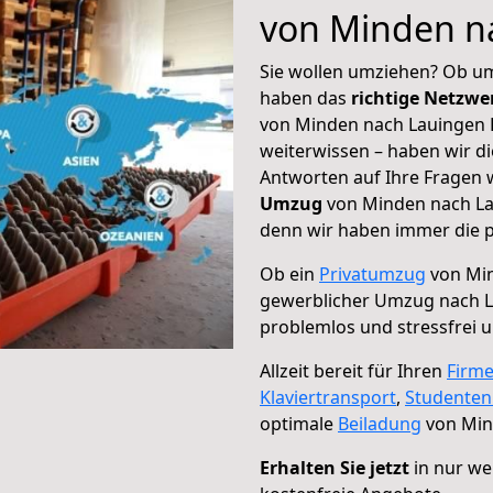
von Minden n
Sie wollen umziehen? Ob um
haben das
richtige Netzw
von Minden nach Lauingen 
weiterwissen – haben wir di
Antworten auf Ihre Fragen 
Umzug
von Minden nach Lau
denn wir haben immer die p
Ob ein
Privatumzug
von Min
gewerblicher Umzug nach 
problemlos und stressfrei 
Allzeit bereit für Ihren
Firm
Klaviertransport
,
Studente
optimale
Beiladung
von Min
Erhalten Sie jetzt
in nur we