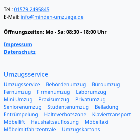
Tel.:
01579-2495845
E-Mail:
info@minden-umzuege.de
Öffnungszeiten:
Mo - Sa: 08:30 - 18:00 Uhr
Impressum
Datenschutz
Umzugsservice
Umzugsservice
Behördenumzug
Büroumzug
Fernumzug
Firmenumzug
Laborumzug
Mini Umzug
Praxisumzug
Privatumzug
Seniorenumzug
Studentenumzug
Beiladung
Entrümpelung
Halteverbotszone
Klaviertransport
Möbellift
Haushaltsauflösung
Möbeltaxi
Möbelmitfahrzentrale
Umzugskartons