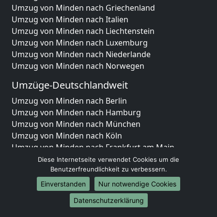
Umzug von Minden nach Griechenland
Umzug von Minden nach Italien
Umzug von Minden nach Liechtenstein
Umzug von Minden nach Luxemburg
Umzug von Minden nach Niederlande
Umzug von Minden nach Norwegen
Umzüge-Deutschlandweit
Umzug von Minden nach Berlin
Umzug von Minden nach Hamburg
Umzug von Minden nach München
Umzug von Minden nach Köln
Umzug von Minden nach Frankfurt am Main
Umzug von Minden nach Stuttgart
Diese Internetseite verwendet Cookies um die
Umzug von Minden nach Düsseldorf
Benutzerfreundlichkeit zu verbessern.
Umzug von Minden nach Leipzig
Einverstanden
Nur notwendige Cookies
Umzug von Minden nach Dortmund
Datenschutzerklärung
Umzug von Minden nach Essen
Umzug von Minden nach Bremen