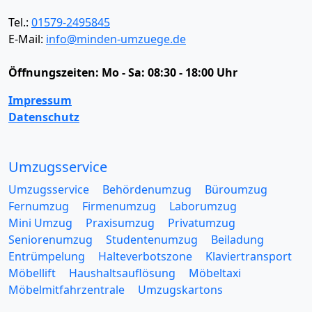
Tel.:
01579-2495845
E-Mail:
info@minden-umzuege.de
Öffnungszeiten:
Mo - Sa: 08:30 - 18:00 Uhr
Impressum
Datenschutz
Umzugsservice
Umzugsservice
Behördenumzug
Büroumzug
Fernumzug
Firmenumzug
Laborumzug
Mini Umzug
Praxisumzug
Privatumzug
Seniorenumzug
Studentenumzug
Beiladung
Entrümpelung
Halteverbotszone
Klaviertransport
Möbellift
Haushaltsauflösung
Möbeltaxi
Möbelmitfahrzentrale
Umzugskartons