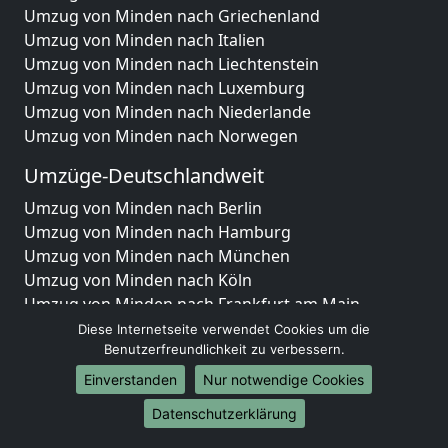
Umzug von Minden nach Griechenland
Umzug von Minden nach Italien
Umzug von Minden nach Liechtenstein
Umzug von Minden nach Luxemburg
Umzug von Minden nach Niederlande
Umzug von Minden nach Norwegen
Umzüge-Deutschlandweit
Umzug von Minden nach Berlin
Umzug von Minden nach Hamburg
Umzug von Minden nach München
Umzug von Minden nach Köln
Umzug von Minden nach Frankfurt am Main
Umzug von Minden nach Stuttgart
Diese Internetseite verwendet Cookies um die
Umzug von Minden nach Düsseldorf
Benutzerfreundlichkeit zu verbessern.
Umzug von Minden nach Leipzig
Einverstanden
Nur notwendige Cookies
Umzug von Minden nach Dortmund
Datenschutzerklärung
Umzug von Minden nach Essen
Umzug von Minden nach Bremen