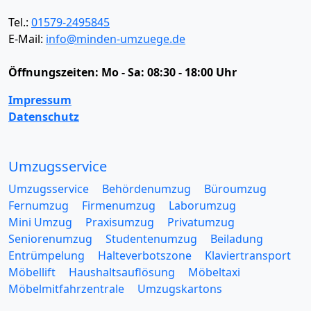
Tel.:
01579-2495845
E-Mail:
info@minden-umzuege.de
Öffnungszeiten:
Mo - Sa: 08:30 - 18:00 Uhr
Impressum
Datenschutz
Umzugsservice
Umzugsservice
Behördenumzug
Büroumzug
Fernumzug
Firmenumzug
Laborumzug
Mini Umzug
Praxisumzug
Privatumzug
Seniorenumzug
Studentenumzug
Beiladung
Entrümpelung
Halteverbotszone
Klaviertransport
Möbellift
Haushaltsauflösung
Möbeltaxi
Möbelmitfahrzentrale
Umzugskartons