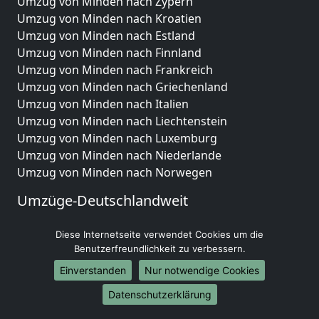
Umzug von Minden nach Zypern
Umzug von Minden nach Kroatien
Umzug von Minden nach Estland
Umzug von Minden nach Finnland
Umzug von Minden nach Frankreich
Umzug von Minden nach Griechenland
Umzug von Minden nach Italien
Umzug von Minden nach Liechtenstein
Umzug von Minden nach Luxemburg
Umzug von Minden nach Niederlande
Umzug von Minden nach Norwegen
Umzüge-Deutschlandweit
Umzug von Minden nach Berlin
Diese Internetseite verwendet Cookies um die
Umzug von Minden nach Hamburg
Benutzerfreundlichkeit zu verbessern.
Umzug von Minden nach München
Einverstanden
Nur notwendige Cookies
Umzug von Minden nach Köln
Umzug von Minden nach Frankfurt am Main
Datenschutzerklärung
Umzug von Minden nach Stuttgart