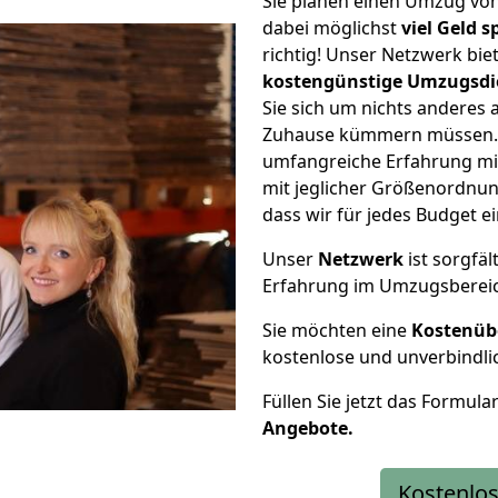
Sie planen einen Umzug vo
dabei möglichst
viel Geld 
richtig! Unser Netzwerk bi
kostengünstige Umzugsdi
Sie sich um nichts anderes 
Zuhause kümmern müssen. W
umfangreiche Erfahrung m
mit jeglicher Größenordnun
dass wir für jedes Budget 
Unser
Netzwerk
ist sorgfäl
Erfahrung im Umzugsberei
Sie möchten eine
Kostenüb
kostenlose und unverbindli
Füllen Sie jetzt das Formula
Angebote.
Kostenlos