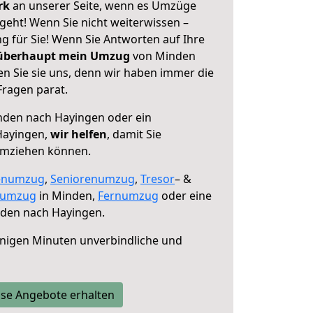
erk
an unserer Seite, wenn es Umzüge
eht! Wenn Sie nicht weiterwissen –
ng für Sie! Wenn Sie Antworten auf Ihre
 überhaupt mein Umzug
von Minden
n Sie sie uns, denn wir haben immer die
Fragen parat.
den nach Hayingen oder ein
Hayingen,
wir helfen
, damit Sie
umziehen können.
enumzug
,
Seniorenumzug
,
Tresor
– &
numzug
in Minden,
Fernumzug
oder eine
den nach Hayingen.
nigen Minuten unverbindliche und
se Angebote erhalten