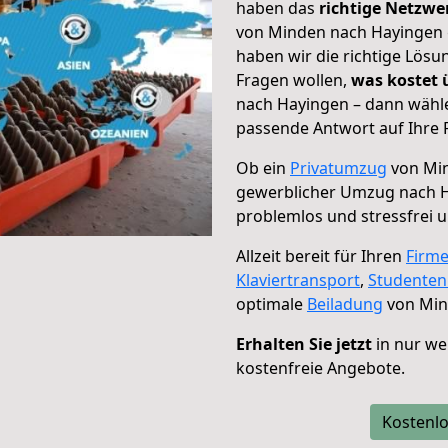
haben das
richtige Netzw
von Minden nach Hayingen g
haben wir die richtige Lösu
Fragen wollen,
was kostet
nach Hayingen – dann wähle
passende Antwort auf Ihre 
Ob ein
Privatumzug
von Min
gewerblicher Umzug nach 
problemlos und stressfrei 
Allzeit bereit für Ihren
Firm
Klaviertransport
,
Studente
optimale
Beiladung
von Min
Erhalten Sie jetzt
in nur we
kostenfreie Angebote.
Kostenlo