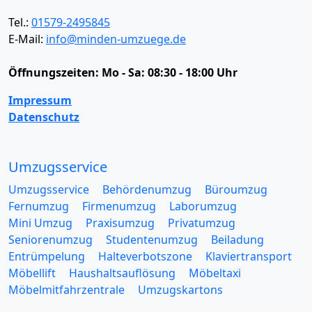
Tel.:
01579-2495845
E-Mail:
info@minden-umzuege.de
Öffnungszeiten:
Mo - Sa: 08:30 - 18:00 Uhr
Impressum
Datenschutz
Umzugsservice
Umzugsservice
Behördenumzug
Büroumzug
Fernumzug
Firmenumzug
Laborumzug
Mini Umzug
Praxisumzug
Privatumzug
Seniorenumzug
Studentenumzug
Beiladung
Entrümpelung
Halteverbotszone
Klaviertransport
Möbellift
Haushaltsauflösung
Möbeltaxi
Möbelmitfahrzentrale
Umzugskartons