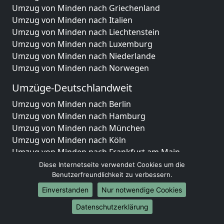
Umzug von Minden nach Griechenland
Umzug von Minden nach Italien
Umzug von Minden nach Liechtenstein
Umzug von Minden nach Luxemburg
Umzug von Minden nach Niederlande
Umzug von Minden nach Norwegen
Umzüge-Deutschlandweit
Umzug von Minden nach Berlin
Umzug von Minden nach Hamburg
Umzug von Minden nach München
Umzug von Minden nach Köln
Umzug von Minden nach Frankfurt am Main
Umzug von Minden nach Stuttgart
Diese Internetseite verwendet Cookies um die
Umzug von Minden nach Düsseldorf
Benutzerfreundlichkeit zu verbessern.
Umzug von Minden nach Leipzig
Einverstanden
Nur notwendige Cookies
Umzug von Minden nach Dortmund
Datenschutzerklärung
Umzug von Minden nach Essen
Umzug von Minden nach Bremen