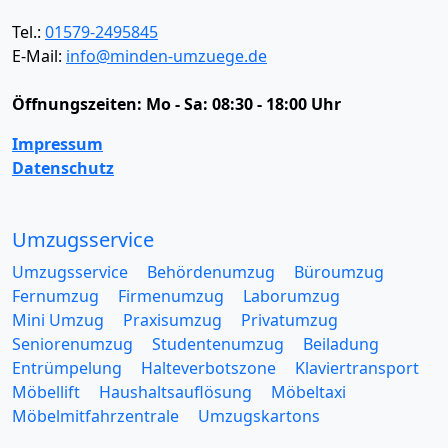
Tel.:
01579-2495845
E-Mail:
info@minden-umzuege.de
Öffnungszeiten:
Mo - Sa: 08:30 - 18:00 Uhr
Impressum
Datenschutz
Umzugsservice
Umzugsservice
Behördenumzug
Büroumzug
Fernumzug
Firmenumzug
Laborumzug
Mini Umzug
Praxisumzug
Privatumzug
Seniorenumzug
Studentenumzug
Beiladung
Entrümpelung
Halteverbotszone
Klaviertransport
Möbellift
Haushaltsauflösung
Möbeltaxi
Möbelmitfahrzentrale
Umzugskartons