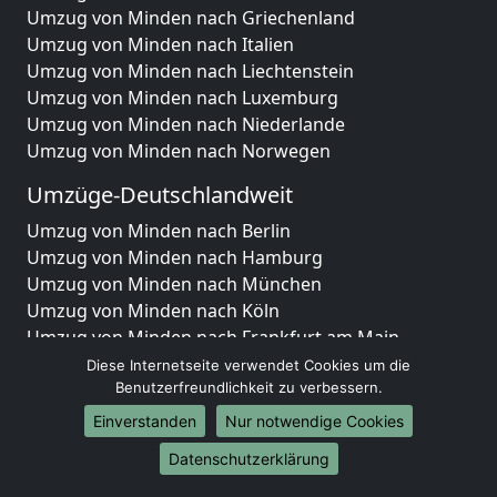
Umzug von Minden nach Griechenland
Umzug von Minden nach Italien
Umzug von Minden nach Liechtenstein
Umzug von Minden nach Luxemburg
Umzug von Minden nach Niederlande
Umzug von Minden nach Norwegen
Umzüge-Deutschlandweit
Umzug von Minden nach Berlin
Umzug von Minden nach Hamburg
Umzug von Minden nach München
Umzug von Minden nach Köln
Umzug von Minden nach Frankfurt am Main
Umzug von Minden nach Stuttgart
Diese Internetseite verwendet Cookies um die
Umzug von Minden nach Düsseldorf
Benutzerfreundlichkeit zu verbessern.
Umzug von Minden nach Leipzig
Einverstanden
Nur notwendige Cookies
Umzug von Minden nach Dortmund
Datenschutzerklärung
Umzug von Minden nach Essen
Umzug von Minden nach Bremen